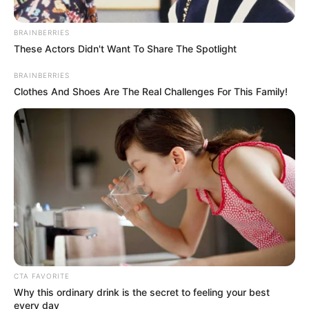
Cierre total en la vía
Bogotá – La Calera: piden
BRAINBERRIES
paciencia en el Puente de
These Actors Didn't Want To Share The Spotlight
Velitas
BRAINBERRIES
Clothes And Shoes Are The Real Challenges For This Family!
CARGAR MÁS
TEMAS DESTACADOS
EMERGENCIAS POR LLUVIAS
FUERTES LLUVIAS
VIA AL LLANO
LIGA BETPLAY
METRO DE MEDELLÍN
CORTES DE LUZ
CORTES DE AGUA
FENÓMENO DEL NIÑO
CTA FAVORITE
Why this ordinary drink is the secret to feeling your best
every day