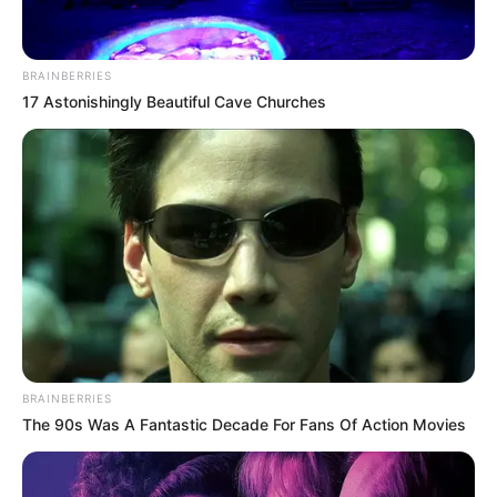
🔴 EN VIVO | Movilidad en
Bogotá y Cundinamarca, 7
de abril de 2026:
BRAINBERRIES
estrellones, cierres viales,
17 Astonishingly Beautiful Cave Churches
trancones y más
TRÁFICO EN BOGOTÁ
🔴 En vivo | Tráfico en
Bogotá este jueves26 de
marzo: protestas y cierres
viales
EN VIVO
BRAINBERRIES
🔴 EN VIVO | Movilidad en
The 90s Was A Fantastic Decade For Fans Of Action Movies
Bogotá, 25 de marzo de
2026: manifestaciones,
trancones, accidentes y