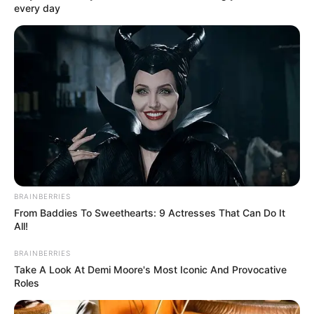
every day
CAÍDA DE ÁRBOLES
Se cayó un árbol en plena
vía a La Calera y armó
tremendo trancón
CICLISTA EN BOGOTÁ
Ciclistas subirán sin miedo
a Patios: Distrito refuerza
seguridad contra robos
BRAINBERRIES
From Baddies To Sweethearts: 9 Actresses That Can Do It
All!
VÍA LA CALERA
BRAINBERRIES
Take A Look At Demi Moore's Most Iconic And Provocative
Fin del bloqueo en la vía
Roles
Bogotá - La Calera:
conductores ya pueden
rodar tranquilos