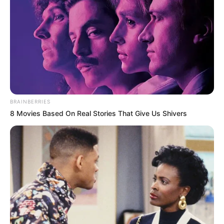
cierres viales
LA CALERA,
CUNDINAMARCA
La Calera ganará terreno:
turismo se irá a las nubes
con cable aéreo
BRAINBERRIES
8 Movies Based On Real Stories That Give Us Shivers
LA CALERA,
CUNDINAMARCA
¡Emergencia en la vía
Bogotá - La Calera!
Carrotanque se volcó y se
prendió en fuego
MOVILIDAD EN BOGOTÁ