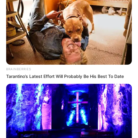
LA CALERA,
CUNDINAMARCA
Bloqueo total en la vía a La
Calera: estas son las rutas
alternas y los únicos
vehículos que pueden
pasar
BRAINBERRIES
Tarantino’s Latest Effort Will Probably Be His Best To Date
MOVILIDAD DE BOGOTÁ
🔴 EN VIVO | Movilidad en
Bogotá y Cundinamarca, 9
de abril de 2026: hinchas
de Santa Fe frenan la NQS
AUTOPISTA NORTE