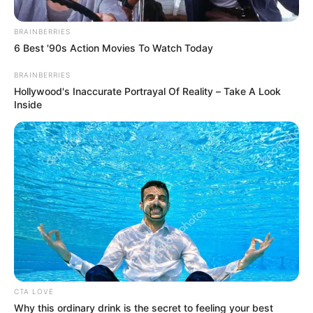
BRAINBERRIES
6 Best '90s Action Movies To Watch Today
BRAINBERRIES
TRANCONES EN BOGOTÁ
Hollywood's Inaccurate Portrayal Of Reality – Take A Look
Ojo con el trancón en Bogotá:
Inside
caravanas de la Virgen del Carmen
afectan tres vías clave
LA CALERA,
CUNDINAMARCA
Cierre total en vía a La
Calera: camión de helado
terminó de lado y pone a
conductores a chupar
trancón
CTA LOVE
Why this ordinary drink is the secret to feeling your best