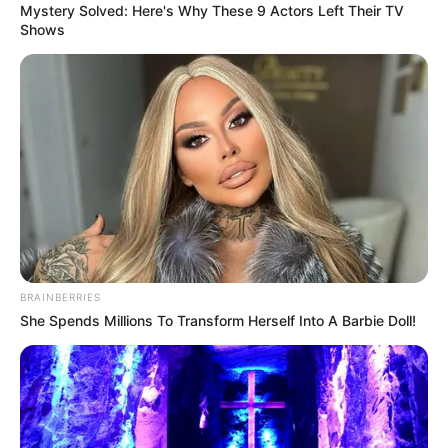
Mystery Solved: Here's Why These 9 Actors Left Their TV
El 'Monstruo de Ciudad
Shows
Bolívar' recibe canazo
ejemplar: lo echaron al
hueco por 50 años
ARMA BLANCA
Recién se había
recuperado de 10 latazos
y su expareja le dio otros 7
BRAINBERRIES
NOTICIAS BOGOTÁ
She Spends Millions To Transform Herself Into A Barbie Doll!
¡Casi que no la cuenta!
Mujer fue lanzada de un
quinto piso por su
expareja en Soacha