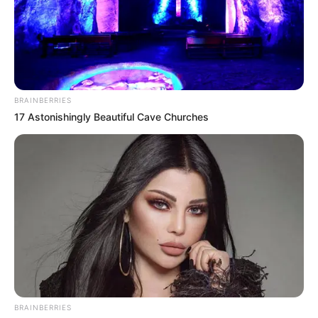
HOMBRE CAPTURADO
Comunidad de San Basilio
de Palenque, Bolívar,
intentó linchar a presunto
agresor de una menor
BRAINBERRIES
17 Astonishingly Beautiful Cave Churches
FEMINICIDIO
Investigan presunto
feminicidio en Zipaquirá:
novio de la víctima dice
que 'se desvivió'
MUJERES AGREDIDAS
Caso Karina Rincón:
abogado de la víctima
BRAINBERRIES
revela cómo va el proceso