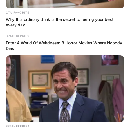
vivienda en Vélez
CTA FAVORITE
Why this ordinary drink is the secret to feeling your best
MEDELLÍN
every day
Señalado de agredir a
BRAINBERRIES
recepcionista de hotel en
Enter A World Of Weirdness: 8 Horror Movies Where Nobody
Medellín ya fue
Dies
identificado: no es
extranjero
EMBERA KATÍO
Indígenas emberá se
pasaron de abusivos:
Alcaldía denunció grave
agresión a funcionaria
CONDENA
BRAINBERRIES