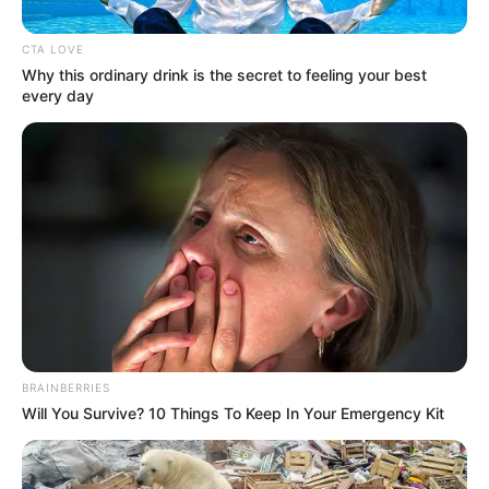
CTA LOVE
Why this ordinary drink is the secret to feeling your best
every day
ACOSO
Presunto acosador en TransMilenio se
mueve por el sur de Bogotá: víctima
ya lo denunció y espera justicia
CUNDINAMARCA
Se entregó cobarde que
golpeó a su pareja hasta
con un casco cuando se
BRAINBERRIES
bajaba de un taxi en
Will You Survive? 10 Things To Keep In Your Emergency Kit
Fusagasugá