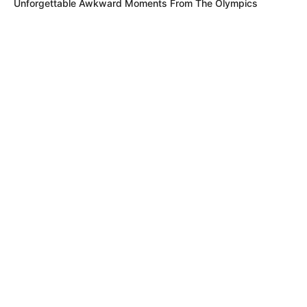
Unforgettable Awkward Moments From The Olympics
MÁS DE ALERTA