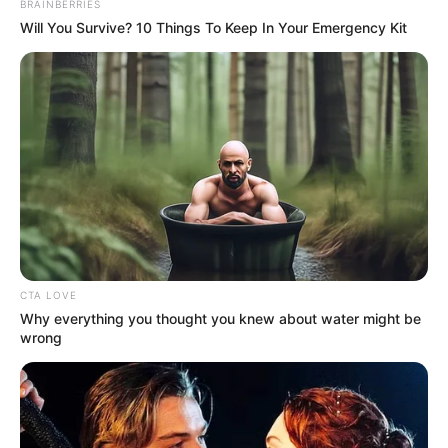
BRAINBERRIES
En el barrio Laureles de
Will You Survive? 10 Things To Keep In Your Emergency Kit
Medellín rodaba un carro
con 20 kilos de marihuana
CARGAR MÁS
TEMAS DESTACADOS
CTA LOVE
Why everything you thought you knew about water might be
wrong
EMERGENCIAS POR LLUVIAS
FUERTES LLUVIAS
VIA AL LLANO
LIGA BETPLAY
METRO DE MEDELLÍN
CORTES DE LUZ
CORTES DE AGUA
FENÓMENO DEL NIÑO