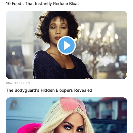
PANFLETO
10 Foods That Instantly Reduce Bloat
Soldado profesional dio
muerte a dos fleteros e
hirió a un tercero en el
barrio Laureles de
Medellín
BARRIO LAURELES
Sicarios asesinan a
conductor de camioneta
en Medellín
BRAINBERRIES
The Bodyguard's Hidden Bloopers Revealed
BARRIO EL POBLADO
Más de 300 extranjeros
han sido capturados en
Medellín en 2026: alertas