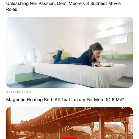
Unleashing Her Passion: Demi Moore's 8 Sultriest Movie
Persecución de película:
Roles!
Cuatro presuntos fleteros
tenían en sus manos ocho
celulares robados en
Medellín
BARRIO LAURELES
La extraña muerte en el
barrio Laureles de
Medellín: Se le metió un
sicario y lo mató en su
casa
BRAINBERRIES
Magnetic Floating Bed: All That Luxury For Mere $1.6 Mil?
NOTICIAS MEDELLÍN
Capturan a falso
mensajero que tenían
“tremendo tote” con