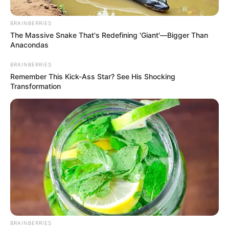
BRAINBERRIES
The Massive Snake That's Redefining 'Giant'—Bigger Than
Anacondas
CUT
BRAINBERRIES
Manifestaciones y plantones en
Remember This Kick-Ass Star? See His Shocking
Transformation
Medellín, 29 y 30 de julio: ¿habrá
bloqueos?
FISCALÍA
Revelan hipótesis del
crimen que cobró la vida
de dos policías en
Medellín: otro uniformado
les habría disparado
BRAINBERRIES