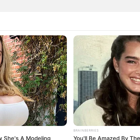
' estudiar o pa' su casa? Reclame platica que no
nía
QUIA
n demandó a exsecretaria de Daniel Quintero por
as cesantías a un profesor
BRAINBERRIES
 She's A Modeling
You'll Be Amazed By The