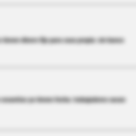
 tienen dinero fijo para casa propia: sin banco
 cesantías ya tienen fecha: trabajadores sacan