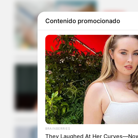
VIVIENDAS
Contenido promocionado
¿Le falta pa
sabia que te
NOTICIAS ANTIO
MinEducació
no pagarle l
BRAINBERRIES
They Laughed At Her Curves—Now