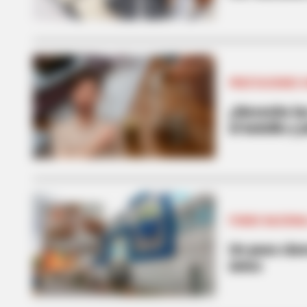
PRESTACIONES 
¿Necesita la
el bolsillo y
FONDO NACIONA
Un paso cla
único