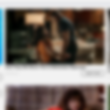
BRAINBERRIES
BRAIN
d In
Did They Lie To Us In This Movie?
See
Tra