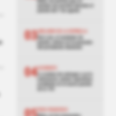
Bello: los barrios que se
quedan sin servicio durante el
puente del 7 de agosto
03
ABELARDO DE LA ESPRIELLA
Don Luis, el vendedor de
n
panela, estuvo en la posesión
del presidente Abelardo
04
ACCIDENTE
Lo acaban de entregar y ya lo
estrenaron: primer aparatoso
accidente en el nuevo puente
de la 153
05
PAPA FRANCISCO
Maia, en los momentos