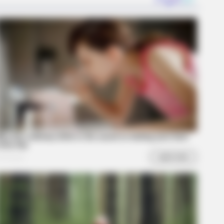
BERRIES
 The Incredible Physical
nsformations Of These Stars