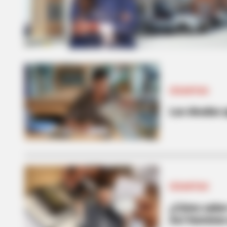
CESANTIAS
Las deudas q
CESANTIAS
¿Cómo saber 
Así funciona