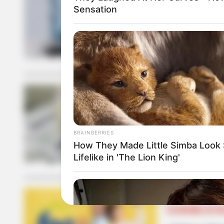
CÁRCEL
Sensation
Advierten a 
castigaría h
IMPUESTO PRED
Pagar el imp
BRAINBERRIES
cesantías
How They Made Little Simba Look
Lifelike in 'The Lion King'
ECONOMÍA DE B