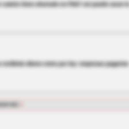
cuánto tiene ahorrado en FNA? así puede sacar l
 recibirán dinero extra por ley: empresas pagarían
et to feeling your best
RGAR MÁS