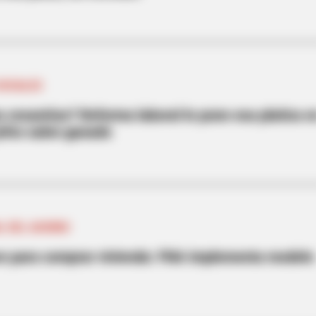
SOCIALES
s cesantías? Reforma laboral le pone esa platica e
 jefes salen ganado
L DEL AHORRO
ve para comprar vivienda: FNA implementa modelo