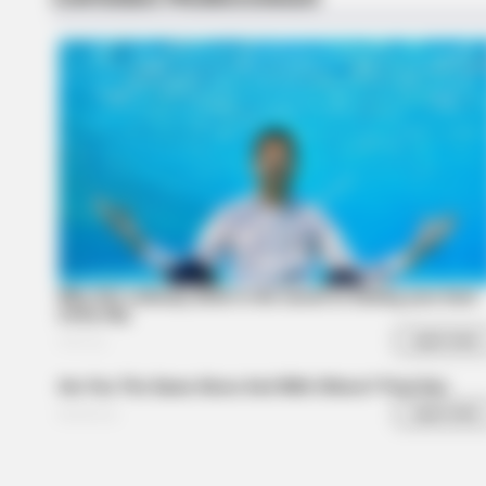
BRAINBERRIES
The Rarest And Most Valuable Car
The Whole World