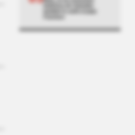
históricos de Colombia:
también le cantó al papa
Francisco