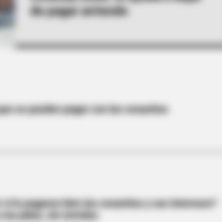
de pagar arriendo
ue se pueden pagar con las cesantías
si le pagaron bien las cesantías y sus intereses?
 esa plata, sin enredos