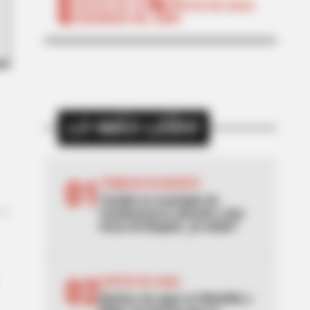
CORTES DE LUZ
CORTES DE AGUA
FENÓMENO DEL NIÑO
LO MÁS LEÍDO
01
TEMBLOR EN BOGOTÁ
Tembló en municipio de
Cundinamarca ubicado a dos
horas de Bogotá: ¿lo sintió?
02
CORTES DE AGUA
Noches sin agua en Medellín y