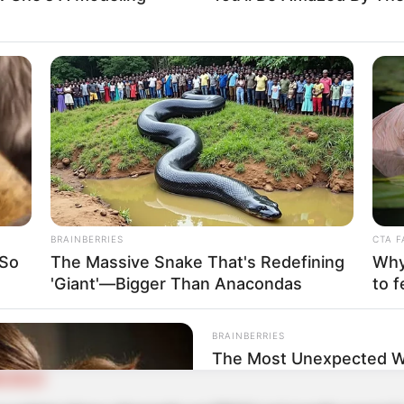
quienes quieren sacar las cesantías: Ley los
asta con cárcel
IAL
uesto predial será más fácil: autorizan uso de
BRAINBERRIES
CTA F
 So
The Massive Snake That's Redefining
Why 
'Giant'—Bigger Than Anacondas
to f
BRAINBERRIES
The Most Unexpected 
OLSILLO