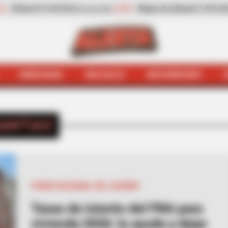
 2.932,20
-13,30%
Zanahoria
$ 1.709,42
-6,81%
(Precio por kilo)
(Precio por kilo)
HINCHADA
BOLSILLO
BOCHINCHES
INICIO
CESANTIAS
ANTIAS
FONDO NACIONAL DEL AHORRO
Tasas de interés del FNA para
vivienda 2026: le ayuda a dejar