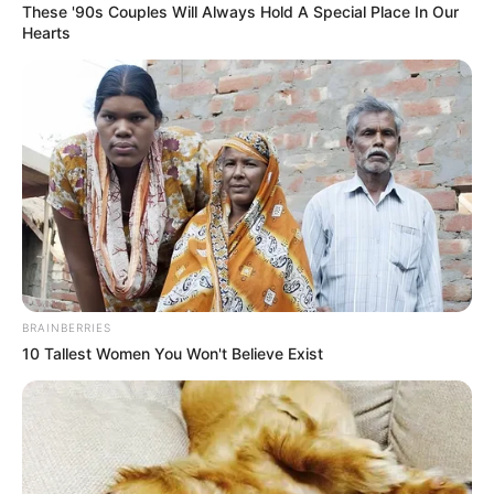
These '90s Couples Will Always Hold A Special Place In Our
Cartagena: Rafael Castillo,
Hearts
legalmente seguiría en el
encargo
CONTRALOR DISTRITAL
Rifirrafe en la elección de
Contralor en Bogotá, ¿Qué
está pasando?
BRAINBERRIES
TRIBUNAL DE
10 Tallest Women You Won't Believe Exist
CUNDINAMARCA
Demandaron elección del
Contralor distrital ante el
Tribunal de Cundinamarca