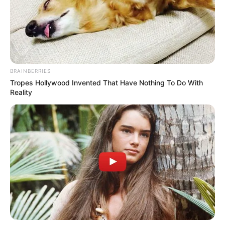
ALCALDE DE CARTAGENA
¿Alcalde de Cartagena
sería suspendido?, juez
rechazó demanda que
buscaba detener el
proceso
BRAINBERRIES
Tropes Hollywood Invented That Have Nothing To Do With
Reality
CONTRALOR DISTRITAL
Declaran en “riesgo
extraordinario” vida de
Contralor Distrital, debido
a amenazas
ALCALDE DE CARTAGENA
Consejo de Contralores le
da espaldarazo a