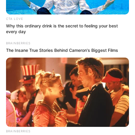
CONDENADO
CTA LOVE
Condenan a ex contralor
Why this ordinary drink is the secret to feeling your best
de Cartagena a 6 años de
every day
prisión por fraude
procesal
BRAINBERRIES
The Insane True Stories Behind Cameron's Biggest Films
CONTRALOR DISTRITAL
William Dau denuncia
irregularidades en la
elección del contralor
Distrital
NOTICIAS CARTAGENA
Tira que jala por elección
BRAINBERRIES
de Contralor en