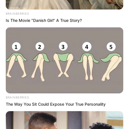
Daniella Álvarez,
BRAINBERRIES
cachoneada por su novio
Is The Movie "Danish Girl" A True Story?
Daniel Arenas ¿Se calentó
un programa en vivo?
CARGAR MÁS
TEMAS DESTACADOS
EMERGENCIAS POR LLUVIAS
BRAINBERRIES
FUERTES LLUVIAS
VIA AL LLANO
The Way You Sit Could Expose Your True Personality
LIGA BETPLAY
METRO DE MEDELLÍN
CORTES DE LUZ
CORTES DE AGUA
FENÓMENO DEL NIÑO