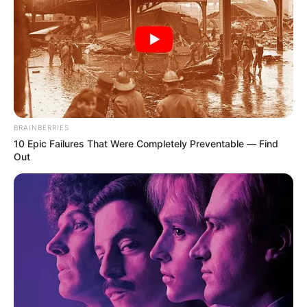
FAMOSOS
Daniella Álvarez y Daniel
Arenas se habrían
separado tras escandalo
del beso en televisión
BRAINBERRIES
10 Epic Failures That Were Completely Preventable — Find
Out
DANIEL ARENAS
Daniella Álvarez le habría
puesto fin a su relación
con Daniel Arenas por el
famoso besito
CHISMES DE FAMOSOS