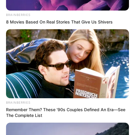
Daniel Arenas pide
disculpas públicas a
BRAINBERRIES
Daniella Álvarez por
8 Movies Based On Real Stories That Give Us Shivers
'cachoneada' en pleno
programa en vivo
ALERTA PAISA
Disculpas públicas de
Daniel Arenas a Daniella
Álvarez por el beso con
otra mujer
DANIEL ARENAS
BRAINBERRIES
Remember Them? These '90s Couples Defined An Era—See
Quién es la
The Complete List
despampanante mujer que
se besó con Daniel
Arenas: tiene una vida