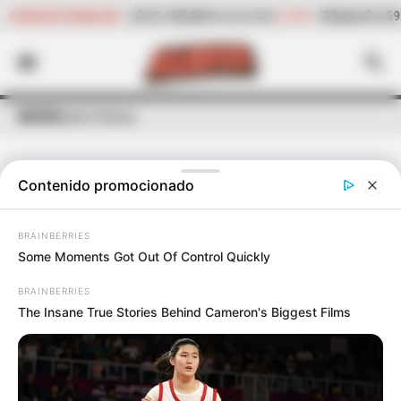
-2,15%
Cilantro
$ 4.692,05
-2,35%
Pepino de rellena
CANASTA FAMILIAR
 por kilo)
(Precio por kilo)
INICIO
Daniel Arenas
Contenido promocionado
ÚLTIMAS NOTICIAS
DE
DANIEL ARENAS
BRAINBERRIES
Some Moments Got Out Of Control Quickly
BRAINBERRIES
The Insane True Stories Behind Cameron's Biggest Films