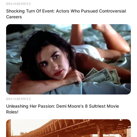
DANIEL ARENAS
BRAINBERRIES
Shocking Turn Of Event: Actors Who Pursued Controversial
Daniel Arenas confesó que
Careers
a su edad se la siguen
montando como a un
peladito
DANIELLA ÁLVAREZ
Daniella Álvarez se gozó el
Carnaval de Barranquilla
con hermosos vestidos,
pero, ¿Dónde dejó a Daniel
Arenas?
BRAINBERRIES
Unleashing Her Passion: Demi Moore's 8 Sultriest Movie
DANIELLA ÁLVAREZ
Roles!
[Video] Daniella Álvarez no
quiere ni mencionar al
'susodicho' Daniel Arenas