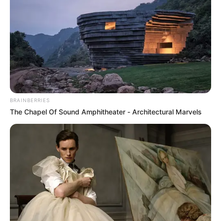
llena de tropiezos
ALERTA PAISA
[Video] Daniel Arenas le
‘puso los cachos’ a
Daniella Álvarez durante
programa en vivo
BRAINBERRIES
The Chapel Of Sound Amphitheater - Architectural Marvels
DANIEL ARENAS
Daniella Álvarez confesó
que tiene dura
enfermedad en su piel y
se mostró sin maquillaje
INFIDELIDAD