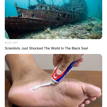
disculpas públicas a
Daniella Álvarez por
'cachoneada' en pleno
programa en vivo
ALERTA PAISA
BUZZ DAY
Disculpas públicas de
Daniel Arenas a Daniella
Scientists Just Shocked The World In The Black Sea!
Álvarez por el beso con
otra mujer
DANIEL ARENAS
Quién es la
despampanante mujer que
se besó con Daniel
Arenas: tiene una vida
llena de tropiezos