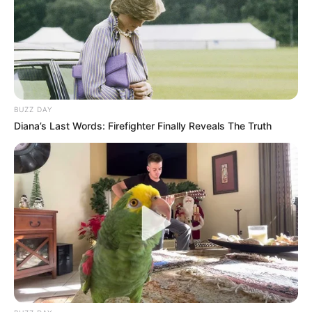
Daniella Álvarez,
cachoneada por su novio
Daniel Arenas ¿Se calentó
un programa en vivo?
CARGAR MÁS
BUZZ DAY
Diana’s Last Words: Firefighter Finally Reveals The Truth
TEMAS DESTACADOS
EMERGENCIAS POR LLUVIAS
FUERTES LLUVIAS
VIA AL LLANO
LIGA BETPLAY
METRO DE MEDELLÍN
CORTES DE LUZ
CORTES DE AGUA
FENÓMENO DEL NIÑO