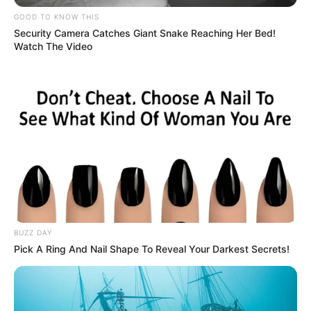
Arenas?
GOOD TO KNOW THIS
Security Camera Catches Giant Snake Reaching Her Bed!
Watch The Video
DANIELLA ÁLVAREZ
[Video] Daniella Álvarez no
quiere ni mencionar al
'susodicho' Daniel Arenas
DANIEL ARENAS
Daniella Álvarez le habría
puesto fin a su relación
con Daniel Arenas por el
famoso besito
BUZZ DAY
Pick A Ring And Nail Shape To Reveal Your Darkest Secrets!
CHISMES DE FAMOSOS
Daniel Arenas pide