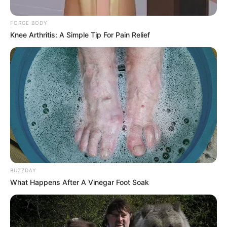
FORGE BODY
Knee Arthritis: A Simple Tip For Pain Relief
DANIELLA ÁLVAREZ
La barranquillera Daniela Álvarez
revela detalles del Victoria’s Secret
Fashion Show: "Lloraba de la emoción"
FAMOSOS
Daniella Álvarez enamoró
a más de uno al vestirse
BUZZDAY
de 'Barbie': "Solo tú
What Happens After A Vinegar Foot Soak
faltaste en esa película"