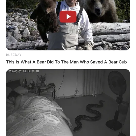
RUPTURAS AMOROSAS DE
FAMOSOS
Daniella Álvarez habría
lanzado fuerte indirecta a
Daniel Arenas
DANIEL ARENAS
BUZZDAY
This Is What A Bear Did To The Man Who Saved A Bear Cub
Daniel Arenas confesó que
a su edad se la siguen
montando como a un
peladito
DANIELLA ÁLVAREZ
Daniella Álvarez se gozó el
Carnaval de Barranquilla
con hermosos vestidos,
pero, ¿Dónde dejó a Daniel