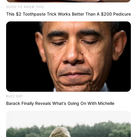
GOOD TO KNOW THIS
This $2 Toothpaste Trick Works Better Than A $200 Pedicure
ALERTA PAISA
[Video] Daniel Arenas le
‘puso los cachos’ a
Daniella Álvarez durante
programa en vivo
DANIEL ARENAS
Daniella Álvarez confesó
que tiene dura
enfermedad en su piel y
se mostró sin maquillaje
BUZZ DAY
Barack Finally Reveals What's Going On With Michelle
INFIDELIDAD