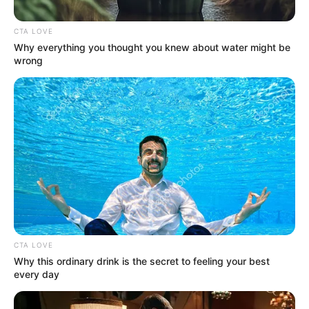
CTA LOVE
Why everything you thought you knew about water might be
wrong
FLORES
Será un agridulce San Valentín para
floricultores colombianos,
despechados por el dólar
AGUACATE
Productores de aguacate
Hass en Antioquia
reportan fuerte presión
CTA LOVE
financiera
Why this ordinary drink is the secret to feeling your best
every day
DÓLAR