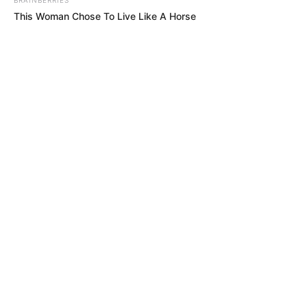
This Woman Chose To Live Like A Horse
PIQUES ILEGALES
Conductores abandonaron sus motos
para evadir control en Ciudad Verde:
11 fueron inmovilizadas