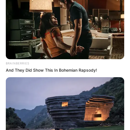
Autoridades en Cartagena
evitan cobro excesivo de
$6 millones a turistas
CAPTURAS
Capturan a seis personas
y confiscan 4 millones de
BRAINBERRIES
dólares en moneda falsa
And They Did Show This In Bohemian Rapsody!
GALEÓN SAN JOSÉ
Gobierno inicia litigio
internacional contra Sea
Search Armada por
Galeón San José