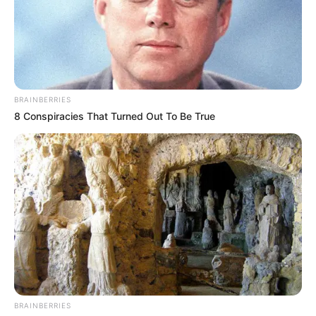
ALERTA PAISA
Dólar llega por primera
vez en la historia de
Colombia a los $4.000
BRAINBERRIES
8 Conspiracies That Turned Out To Be True
TEMAS DESTACADOS
EMERGENCIAS POR LLUVIAS
FUERTES LLUVIAS
VIA AL LLANO
LIGA BETPLAY
METRO DE MEDELLÍN
CORTES DE LUZ
CORTES DE AGUA
FENÓMENO DEL NIÑO
BRAINBERRIES