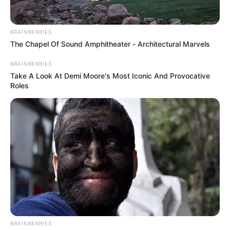
CAFÉ
BRAINBERRIES
Caída del precio del dólar
The Chapel Of Sound Amphitheater - Architectural Marvels
afectó el costo del café en
el departamento del
BRAINBERRIES
Tolima
Take A Look At Demi Moore's Most Iconic And Provocative
Roles
DÓLAR
¿Cuánto se necesita para
vivir en Bucaramanga?
Expertos señalan que la
cifra supera los $2
millones
DÓLAR
Descubren en Maicao
BRAINBERRIES
centro ilegal de