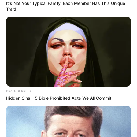
It's Not Your Typical Family: Each Member Has This Unique
falsificación de dólares y
Trait!
pesos colombianos
ALERTA PAISA
Duque advierte que
incertidumbre sobre
gobierno de Petro afecta
el precio del dólar
ALERTA PAISA
BRAINBERRIES
Hidden Sins: 15 Bible Prohibited Acts We All Commit!
Precio del frijol, lenteja y
otros productos que
subirán por aumento del
dólar