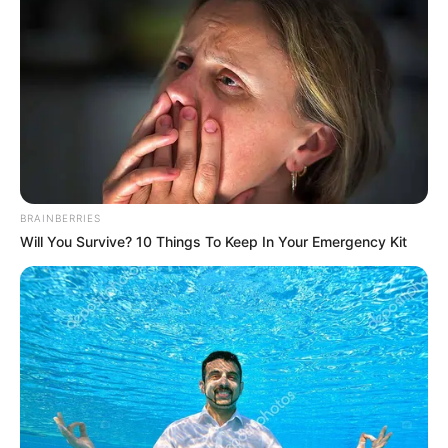
Lucas González y el sello
de la casa: nunca se ha
quedado por fuera de
finales del FPC
NOTICIAS MEDELLÍN
¡El medallo puso a Tolima
en su puesto! 2-1 y ya es
finalista
BRAINBERRIES
Will You Survive? 10 Things To Keep In Your Emergency Kit
ATLÉTICO NACIONAL
[Galería] Felicidad
completa: Nacional goleó
a Santa Fe y es finalista