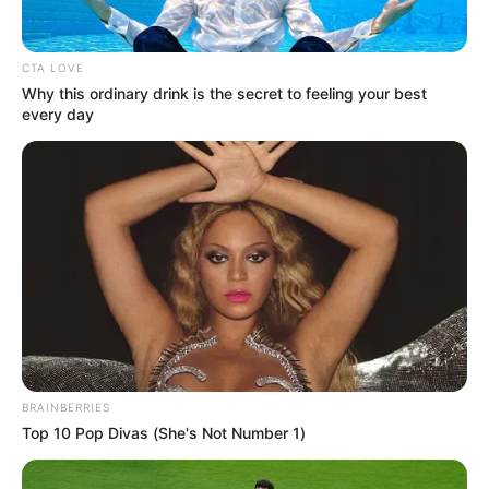
EFRAIN JUÁREZ
CTA LOVE
Why this ordinary drink is the secret to feeling your best
Efraín Juárez tendrá que
every day
acudir ante las
autoridades por festejo
ante el DIM
ATLÉTICO NACIONAL
Nacional eliminó a
Medellín y ya es finalista
lista de la Copa
BRAINBERRIES
DEPORTES
Top 10 Pop Divas (She's Not Number 1)
Disputarán el título: Cabal
y Farah superaron las