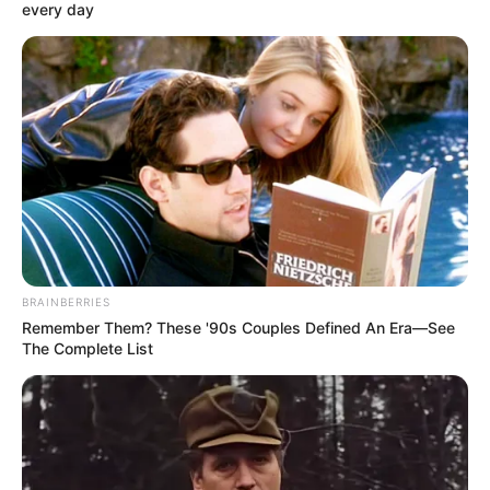
every day
TEMAS DESTACADOS
EMERGENCIAS POR LLUVIAS
FUERTES LLUVIAS
VIA AL LLANO
LIGA BETPLAY
METRO DE MEDELLÍN
CORTES DE LUZ
CORTES DE AGUA
FENÓMENO DEL NIÑO
BRAINBERRIES
Remember Them? These '90s Couples Defined An Era—See
The Complete List