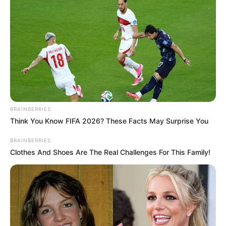
semis y son finalistas del
Masters de Madrid
MUNDIAL DE CLUBES
Palmeiras derrotó a Al
Ahly y está en la final del
Mundial de Clubes
BRAINBERRIES
Think You Know FIFA 2026? These Facts May Surprise You
SENEGAL
BRAINBERRIES
Clothes And Shoes Are The Real Challenges For This Family!
Senegal clasifica a la final
y se cita con la historia en
la Copa de África