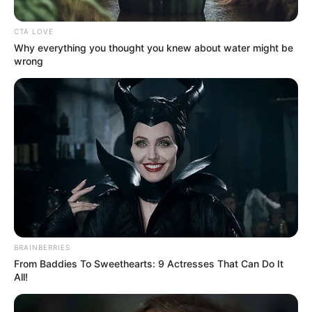
CTA LOVE
Why everything you thought you knew about water might be
wrong
EN VIVO
🔴 EN VIVO | España le ganó 1-0 a
Argentina | Final Mundial 2026
MUNDIAL DE FÚTBOL
¡Listas las titulares! Estas
son las alineaciones de
España y Argentina para la
Final del Mundial 2026
BRAINBERRIES
From Baddies To Sweethearts: 9 Actresses That Can Do It
All!
DEPORTES TOLIMA