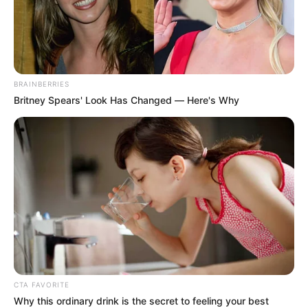
LIGA BETPLAY
Tolima, segundo finalista
de la Liga BetPlay:
Millonarios ganó, pero no
alcanzó
BRAINBERRIES
Britney Spears' Look Has Changed — Here's Why
DEPORTIVO INDEPENDIENTE
MEDELLÍN
Como irresponsables
calificó la policía a los
seguidores del DIM que se
aglomeraron en la calle
ATLÉTICO NACIONAL
Sorteo Liga Betplay: así
quedaron los cuartos de
CTA FAVORITE
final; fechas y partidos
Why this ordinary drink is the secret to feeling your best