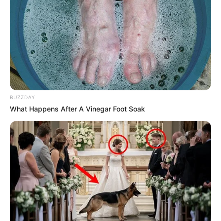
conductores les va mejor a
pie
CÁMARAS SALVAVIDAS
Galán cambiaría límites de
velocidad ¿se podrá
circular más rápido?
BUZZDAY
What Happens After A Vinegar Foot Soak
CONCEJO DE BOGOTA
Conductores felices: ahora
podrían ir más rápido en
Bogotá
COLEGIOS