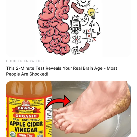
Bajan los accidentes en la
av. Boyacá: estrategia
ayuda en puntos críticos
NORMAS DE TRÁNSITO
Conductores celebran
GOOD TO KNOW THIS
cambio en fotomultas:
This 2-Minute Test Reveals Your Real Brain Age - Most
Movilidad quitaría dura
People Are Shocked!
restricción
CONDUCTOR
Movilidad sorprende a
colegios: Estudiantes
celebran modificación