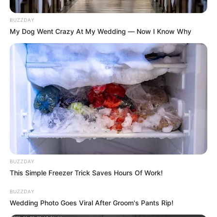
Ojo con la velocidad: El
BUZZDAY
platal que le pueden quitar
My Dog Went Crazy At My Wedding — Now I Know Why
por exceder el límite en
zona muy transitada
BICICLETAS
¿Cuál es la multa por
exceder la velocidad en
cicloruta?
BUZZDAY
This Simple Freezer Trick Saves Hours Of Work!
CICLISTAS
Ojo ciclistas: Revelan
BUZZDAY
importante dato por lo que
Wedding Photo Goes Viral After Groom's Pants Rip!
los podrían ir multando, no