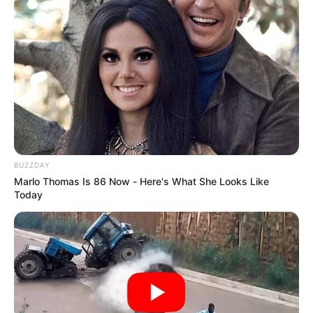
BUZZDAY
Marlo Thomas Is 86 Now - Here's What She Looks Like
Today