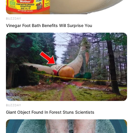
NORMAS DE TRÁNSITO
BUZZDAY
Velocidad podría
Vinegar Foot Bath Benefits Will Surprise You
aumentar en vías de
Bogotá: Secretaría lo
definiría
LÍMITE DE VELOCIDAD
¿Qué le debo responder a
un agente de tránsito si
me acusa de exceso de
velocidad?
BUZZDAY
Giant Object Found In Forest Stuns Scientists
RETENES DE TRANSITO
Av. Américas tendría
cambio en la velocidad: