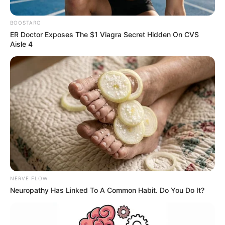
BOOSTARO
ER Doctor Exposes The $1 Viagra Secret Hidden On CVS
Aisle 4
REDUCTORES DE VELOCIDAD
¡Ojo al acelerador! Barranquilla
estrena nuevos radares en corredor
clave del norte de la ciudad
METRO DE BOGOTÁ
Pruebas de velocidad
máxima: Metro de Bogotá
llegó a cuatro estaciones
NERVE FLOW
Neuropathy Has Linked To A Common Habit. Do You Do It?
MOVILIDAD EN BOGOTÁ