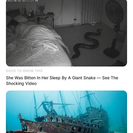
de papaya
CARGAR MÁS
TEMAS DESTACADOS
GOOD TO KNOW THIS
She Was Bitten In Her Sleep By A Giant Snake — See The
EMERGENCIAS POR LLUVIAS
Shocking Video
FUERTES LLUVIAS
VIA AL LLANO
LIGA BETPLAY
METRO DE MEDELLÍN
CORTES DE LUZ
CORTES DE AGUA
FENÓMENO DEL NIÑO