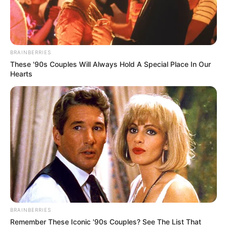
Medellín
HELICONIA - ANTIOQUIA
BRAINBERRIES
Redada en siete
These '90s Couples Will Always Hold A Special Place In Our
municipios de Antioquia,
Hearts
dejó 20 presuntos
cabecillas y sicarios del
Clan del Golfo tras las
rejas
ALERTA PAISA
A prisión presuntos
integrantes de 'Los
Paisanos', brazo
financiero del Clan del
Golfo: Operativos en Santa
BRAINBERRIES
Fe de Antioquia y Córdoba
Remember These Iconic '90s Couples? See The List That