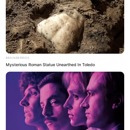
BELLO, ANTIOQUIA
Polémico operativo en
Bello: desalojaron familias
y tumbaron cuatro
viviendas
OPERATIVIDAD
BRAINBERRIES
Medellín apretó el paso:
Mysterious Roman Statue Unearthed In Toledo
más de 430
megaoperativos dejaron
7.000 capturas y 14
toneladas de droga
incautadas
OPERATIVIDAD
Controles a la rumba en
Armenia deja sanciones,