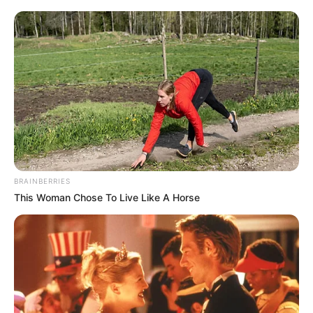
GRUPOS ILEGALES
Capturan a presuntos
criminales en San Antonio
de Prado y Robledo
EL BAGRE - ANTIOQUIA
Rescatada menor de edad
y líder social que estaban
en poder del Clan del
BRAINBERRIES
Golfo en el Bagre,
This Woman Chose To Live Like A Horse
Antioquia
ACCIDENTE DE TRÁNSITO
Sorprendieron a
motociclistas sin casco en
la vía Las Palmas de