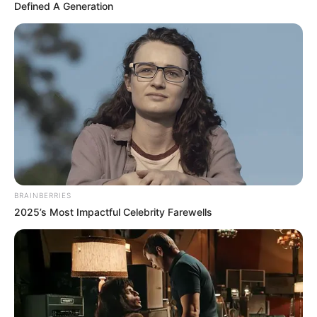
Defined A Generation
CONTRABANDO
¡Cayeron 70.000 prendas
ilegales! un duro golpe al
mercado negro del Valle
de Aburrá
CARGAR MÁS
BRAINBERRIES
2025’s Most Impactful Celebrity Farewells
TEMAS DESTACADOS
EMERGENCIAS POR LLUVIAS
FUERTES LLUVIAS
VIA AL LLANO