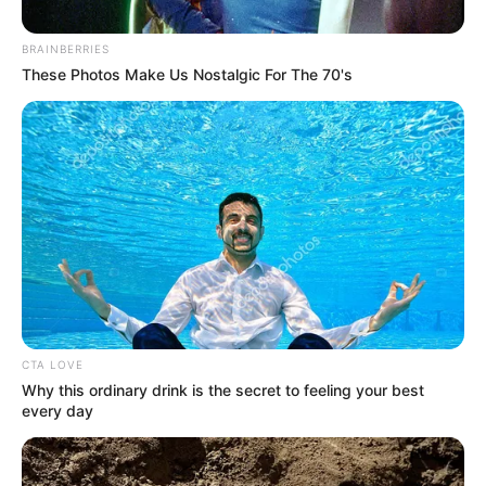
BRAINBERRIES
These Photos Make Us Nostalgic For The 70's
BUCARAMANGA
Refuerzan la seguridad en
Bucaramanga con 200 policías y
tecnología inteligente
BOYACÁ
En Tunja cogieron mal
parqueado a traficante
CTA LOVE
con una tonelada de
Why this ordinary drink is the secret to feeling your best
marihuana en una
every day
camioneta