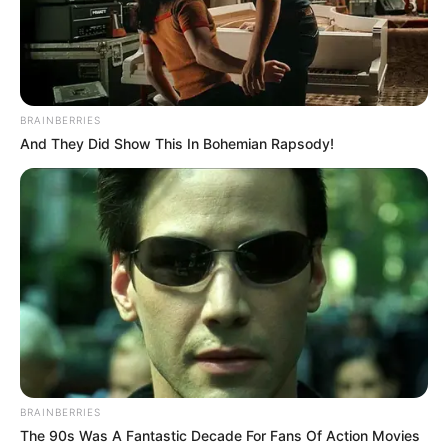
LIGA BETPLAY
METRO DE MEDELLÍN
CORTES DE LUZ
CORTES DE AGUA
FENÓMENO DEL NIÑO
BRAINBERRIES
And They Did Show This In Bohemian Rapsody!
BRAINBERRIES
The 90s Was A Fantastic Decade For Fans Of Action Movies