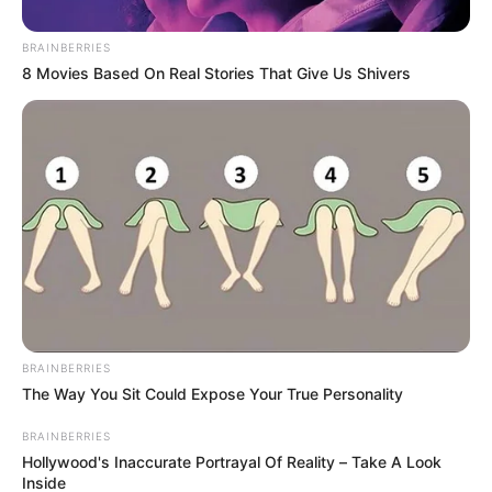
vehículos inmovilizados y
locales cerrados
BRAINBERRIES
8 Movies Based On Real Stories That Give Us Shivers
OPERATIVIDAD
Cayó la pesada en
Blanquizal: suspendieron
tres construcciones
ilegales en la comuna 13
de Medellín
SAN ROQUE - ANTIOQUIA
Cayó en Antioquia alias
BRAINBERRIES
‘Toco’, cabecilla que
The Way You Sit Could Expose Your True Personality
enviaba 3 toneladas
mensuales de droga a
BRAINBERRIES
EE.UU.
Hollywood's Inaccurate Portrayal Of Reality – Take A Look
Inside