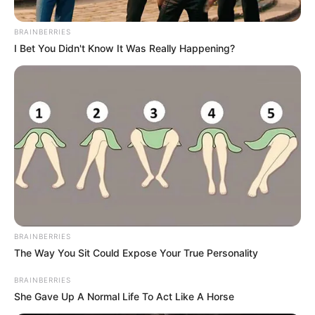
BRAINBERRIES
I Bet You Didn't Know It Was Really Happening?
JUGADOR
Junior ficha a Jannenson Sarmiento:
refuerzo estrella para Libertadores
PEREIRA
¿El Unión Magdalena tiene
esperanza mantenerse en
la A? Esto dijo el
BRAINBERRIES
presidente
The Way You Sit Could Expose Your True Personality
BRAINBERRIES
PALACIO DE JUSTICIA
She Gave Up A Normal Life To Act Like A Horse