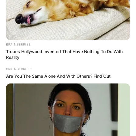
UNIÓN MAGDALENA
¡El tiburón ilusiona! Gran
arranque del rojiblanco en
la Liga Betplay
BRAINBERRIES
Tropes Hollywood Invented That Have Nothing To Do With
Reality
BRAINBERRIES
Are You The Same Alone And With Others? Find Out
DEPORTES TOLIMA
Deportes Tolima 3 U.
Magdalena 1, cumple la
tarea debe mejorar las
notas
DEPORTES TOLIMA