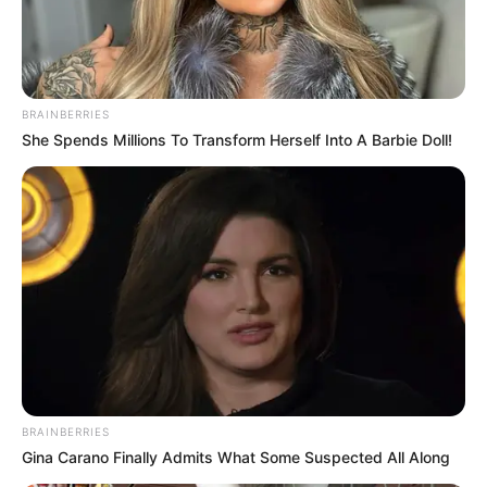
SANTA MARTA
Adiós a la primera: Unión
BRAINBERRIES
Magdalena desciende tras
caer 1-0 ante Once Caldas
She Spends Millions To Transform Herself Into A Barbie Doll!
SUPERINTENDENCIA DE
INDUSTRIA Y COMERCIO
SIC sanciona a Unión
Magdalena, Dimayor y
otros equipos por
prácticas que afectan la
competencia deportiva
BRAINBERRIES
ATLÉTICO NACIONAL
Gina Carano Finally Admits What Some Suspected All Along