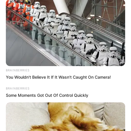
Atlético Nacional se
impuso 2-1 a Unión
Magdalena en Santa
Marta
SANTA FE
Santa Fe no tuvo
problemas para vencer a
Unión Magdalena: sigue
BRAINBERRIES
entre los ocho
You Wouldn't Believe It If It Wasn't Caught On Camera!
BRAINBERRIES
UNIÓN MAGDALENA
Some Moments Got Out Of Control Quickly
Millonarios quedó
'descalzo' en El Campín:
perdió 1-2 con Unión
Magdalena