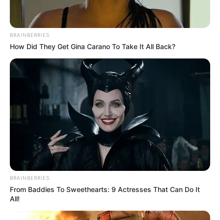
Tolima vs Unión
Magdalena: Sin margen
de error, el local está
llamado a ganar
BRAINBERRIES
How Did They Get Gina Carano To Take It All Back?
CARGAR MÁS
TEMAS DESTACADOS
EMERGENCIAS POR LLUVIAS
FUERTES LLUVIAS
VIA AL LLANO
LIGA BETPLAY
METRO DE MEDELLÍN
BRAINBERRIES
CORTES DE LUZ
CORTES DE AGUA
FENÓMENO DEL NIÑO
From Baddies To Sweethearts: 9 Actresses That Can Do It
All!