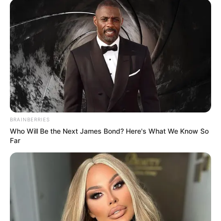
Cuando Millos sirvió de
"cortina de humo": 40 años
de la toma del Palacio de
Justicia
DEPORTES TOLIMA
Tolima le ganó 2 a 0 al U
Magdalena, seguirá de
largo por cupo a
libertadores
BRAINBERRIES
Who Will Be the Next James Bond? Here's What We Know So
Far
DEPORTES TOLIMA
El Tolima va por la
clasificación a los
Cuadrangulares este
jueves a Santa Marta