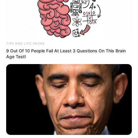
COPA
La Copa BetPlay ya tiene
finalistas y fechas de
partidos
TIPS AND LIFE HACKS
9 Out Of 10 People Fail At Least 3 Questions On This Brain
COPA
Age Test!
Tolima recibe en su casa
por Copa BetPlay Alianza
Petrolera
MILLONARIOS
Este miércoles Millonarios
vs Junior en Bogotá
definen la Copa Betplay