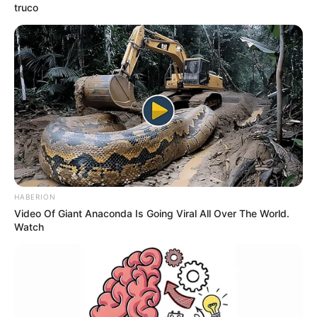
BetPLay recibe al
truco
Deportivo Pasto
GOLES
El Barrio Vibra con la
Pasión del Fútbol
Amateur: Cerveza Andina
y Radio 1 Celebran la Copa
Trinche
HABERION
FÚTBOL DE SALÓN
Video Of Giant Anaconda Is Going Viral All Over The World.
Watch
Faltan 28 días para el
inicio del Campeonato
Suramericano de Fútbol
de Salón, en Ibagué