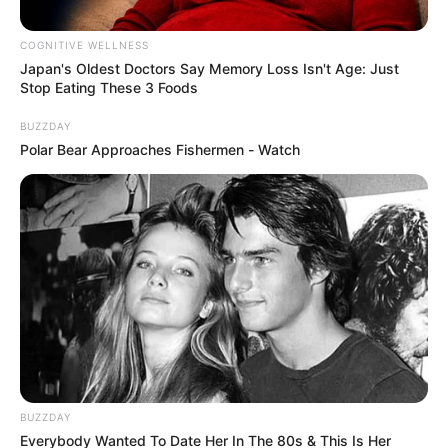
COGNITIVE WELLNESS
Japan's Oldest Doctors Say Me​mory Lo​ss Isn't Age: Just
Stop Eating These 3 Foods
NORTE DE SANTANDER
BUZZDAY
1.800 futbolistas participarán en la
Polar Bear Approaches Fishermen - Watch
Copa Norte - Territorio de Paz 2026
DEPORTES
Con gran éxito se cumplió
la segunda versión de la
Copa Tierra Pijao de fútbol
DEPORTES TOLIMA
BUZZDAY
Everybody Wanted To Date Her In The 80s & This Is Her