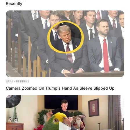
Desastre, fracaso, indigno:
Recently
Todo vale en eliminación
del D Tolima de la Copa
BetPlay 2025 a manos de
Real Cundinamarca
DEPORTES TOLIMA
No hay margen para el
error: Remontar si o si
Deportes Tolima vs Real
Cundinamarca
BRAINBERRIES
Camera Zoomed On Trump's Hand As Sleeve Slipped Up
DEPORTES
Copa Capital Musical de
Fútbol arranca con
golazos y emoción