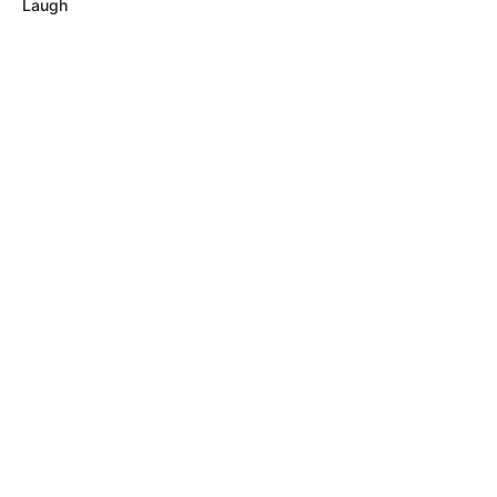
Laugh
MÁS DE ALERTA