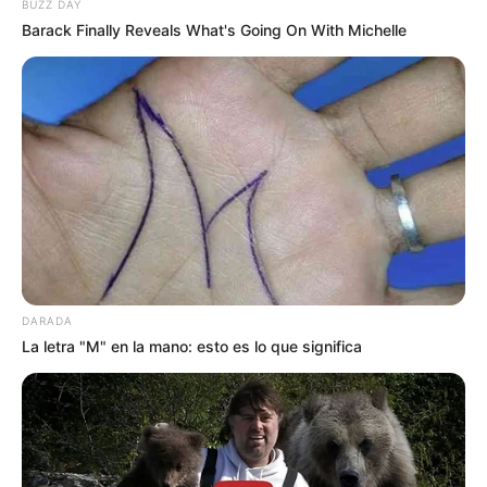
BUZZ DAY
Barack Finally Reveals What's Going On With Michelle
CARGAR MÁS
TEMAS DESTACADOS
EMERGENCIAS POR LLUVIAS
FUERTES LLUVIAS
VIA AL LLANO
LIGA BETPLAY
METRO DE MEDELLÍN
DARADA
CORTES DE LUZ
CORTES DE AGUA
La letra "M" en la mano: esto es lo que significa
FENÓMENO DEL NIÑO