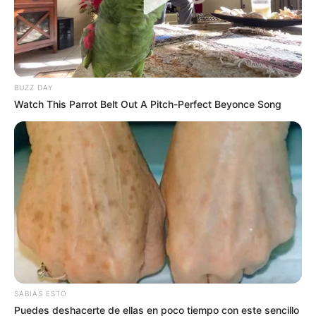
MUNDIAL DE FÚTBOL
Colombia no jugaría la
Copa ORO 2025
BUZZ DAY
Watch This Parrot Belt Out A Pitch-Perfect Beyonce Song
COPA
Deportes Tolima busca
remontar ante Deportivo
Pasto en la Copa BetPlay
COPA
SABIAS ESTO
Deportes Tolima por Copa
Puedes deshacerte de ellas en poco tiempo con este sencillo