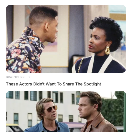
Encuentro Fotográfico de
Santander 2026: talleres,
exposiciones y actividades
hasta el 16 de agosto
CAPTURAS
Engañó a 15 mujeres con
empleo falso y les exigía
millones por fotos íntimas
BRAINBERRIES
These Actors Didn't Want To Share The Spotlight
EXTORSIÓN
Cayó una mujer en
Venecia, Antioquia, por
chantajear a un policía con
videos íntimos: exigía
dinero para no publicarlos