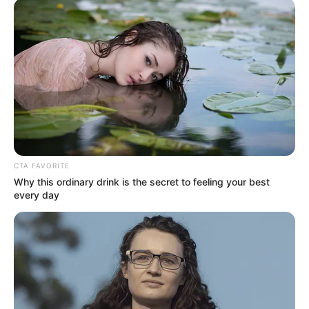
celebrar sus 20 años con
talleres, premiación y la
primera Fotomaratón 2025
ATLÁNTICO
Capturando el alma y el
color de la Costa Caribe en
cada imagen: Alex Riquett,
fotógrafo de historias
CTA FAVORITE
Why this ordinary drink is the secret to feeling your best
every day
FOTOS
Bogotá tendrá tremenda
rumba cultural con artistas
de todo el mundo:
prográmese, es gratis