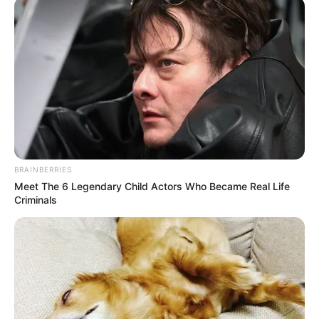
venganza
CARGAR MÁS
TEMAS DESTACADOS
BRAINBERRIES
EMERGENCIAS POR LLUVIAS
Meet The 6 Legendary Child Actors Who Became Real Life
FUERTES LLUVIAS
VIA AL LLANO
Criminals
LIGA BETPLAY
METRO DE MEDELLÍN
CORTES DE LUZ
CORTES DE AGUA
FENÓMENO DEL NIÑO