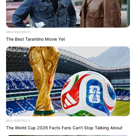
PARANORMAL
Miedo en La Santamaría:
el fantasma que apareció
BRAINBERRIES
en la madrugada
The Best Tarantino Movie Yet
FOTOS
Capturan a un hombre por
exigir dinero a cambio de
no difundir imágenes
íntimas de una mujer en
Cartagena
NOTICIAS ATLÁNTICO
BRAINBERRIES
Mira al Centro regresa a
The World Cup 2026 Facts Fans Can't Stop Talking About
Puerto Colombia para