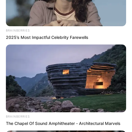
FOTOS
Cómo cambiar la firma y
foto de la cédula en
Colombia: pasos y
BRAINBERRIES
requisitos
2025’s Most Impactful Celebrity Farewells
NOTICIAS ANTIOQUIA
A la cárcel docente
señalado de exigirle
dinero y fotos íntimas a
una estudiante a cambio
de buenas calificaciones
ITAGÜÍ - ANTIOQUIA
BRAINBERRIES
Capturan a joven en Itagüí
The Chapel Of Sound Amphitheater - Architectural Marvels
por difundir fotos íntimas
de su exnovia por