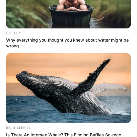
CTA LOVE
WHATSAPP
Why everything you thought you knew about water might be
¿Le bloquearon el WhatsApp? No se
wrong
asuste, así puede recuperar su cuenta
RISARALDA
Docente estadounidense
espiaba con cámaras los
baños de un colegio en
Colombia
AGENDA CULTURAL
BRAINBERRIES
Is There An Intersex Whale? This Finding Baffles Science